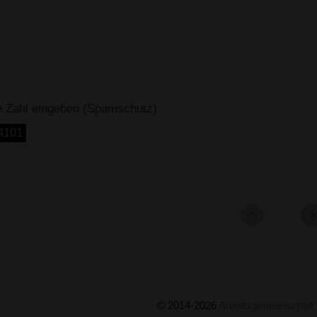
se Zahl eingeben (Spamschutz)
4101
© 2014-2026
Arbeitsgemeinschaft