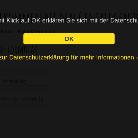
lkommen bei den Genealogen i
t Klick auf OK erklären Sie sich mit der Datensch
nd hier:
Kontakt-Formular
OK
t-Formular
zur Datenschutzerklärung für mehr Informationen 
 (freiwillig):
esse (erforderlich):