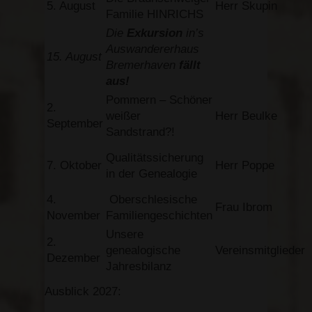
5. August
Herr Skupin
Familie HINRICHS
Die
Exkursion
in’s
Auswandererhaus
15. August
Bremerhaven
fällt
aus!
Pommern – Schöner
2.
weißer
Herr Beulke
September
Sandstrand?!
Qualitätssicherung
7. Oktober
Herr Poppe
in der Genealogie
4.
Oberschlesische
Frau Ibrom
November
Familiengeschichten
Unsere
2.
genealogische
Vereinsmitglieder
Dezember
Jahresbilanz
Ausblick 2027: