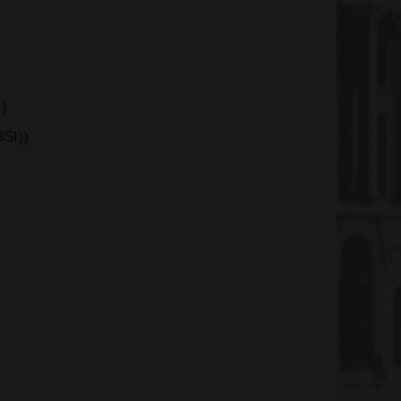
)
BSI))