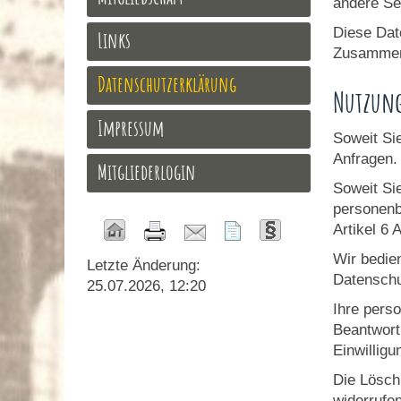
andere Se
Diese Dat
Links
Zusammenf
Datenschutzerklärung
Nutzung
Impressum
Soweit Si
Anfragen.
Mitgliederlogin
Soweit Si
personenb
Artikel 6
Wir bedie
Letzte Änderung:
Datenschu
25.07.2026, 12:20
Ihre pers
Beantwortu
Einwilligu
Die Lösch
widerrufen