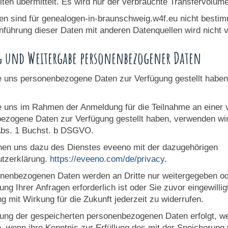
iten übermittelt. Es wird nur der verbrauchte Transfervolum
en sind für genealogen-in-braunschweig.w4f.eu nicht besti
ührung dieser Daten mit anderen Datenquellen wird nicht
 und Weitergabe personenbezogener Daten
e uns personenbezogene Daten zur Verfügung gestellt haben
e uns im Rahmen der Anmeldung für die Teilnahme an einer 
ezogene Daten zur Verfügung gestellt haben, verwenden wir
 Abs. 1 Buchst. b DSGVO.
nen uns dazu des Dienstes eveeno mit der dazugehörigen
tzerklärung.
https://eveeno.com/de/privacy
.
onenbezogenen Daten werden an Dritte nur weitergegeben od
ng Ihrer Anfragen erforderlich ist oder Sie zuvor eingewillig
ng mit Wirkung für die Zukunft jederzeit zu widerrufen.
ung der gespeicherten personenbezogenen Daten erfolgt, wen
, wenn ihre Kenntnis zur Erfüllung des mit der Speicherung 