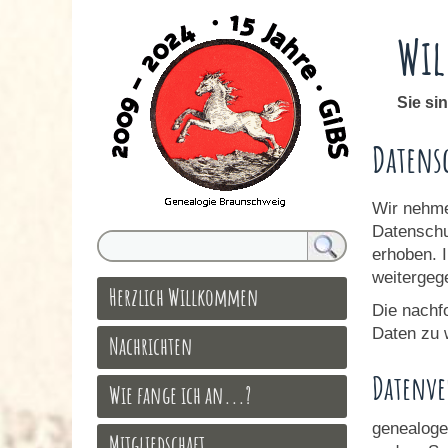
Wil
Sie si
Datens
Wir nehme
Datenschu
erhoben. 
weitergeg
Herzlich Willkommen
Die nachf
Daten zu
Nachrichten
Datenver
Wie fange ich an...?
genealoge
Mitgliedschaft