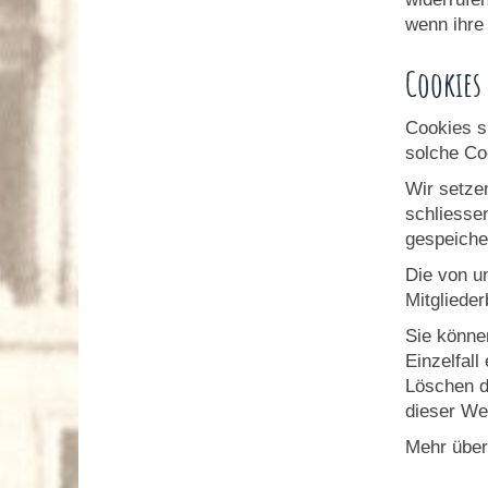
wenn ihre
Cookies
Cookies s
solche Co
Wir setze
schliesse
gespeiche
Die von u
Mitgliede
Sie könne
Einzelfal
Löschen d
dieser We
Mehr über