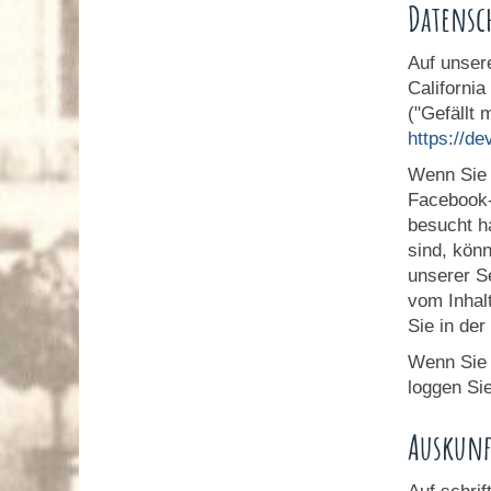
Datensc
Auf unser
Californi
("Gefällt 
https://d
Wenn Sie 
Facebook-
besucht h
sind, kön
unserer S
vom Inhal
Sie in de
Wenn Sie 
loggen Si
Auskunf