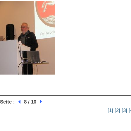
Seite :
8 / 10
[1]
[2]
[3]
[